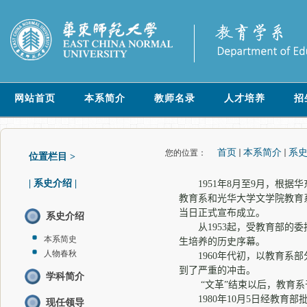
网站首页
本系简介
教师名录
人才培养
招
首页
本系简介
系
您的位置：
位置栏目 >
|
系史介绍
|
1951
年
8
月至
9
月，根据华
教育系和光华大学文学院教育
当日正式宣布成立。
系史介绍
从
1953
起，受教育部的委
本系简史
生培养的历史序幕。
人物春秋
1960
年代初，以教育系部
到了严重的冲击。
学科简介
“
文革”结束以后，教育系
1980
年
10
月
5
日经教育部
现任领导