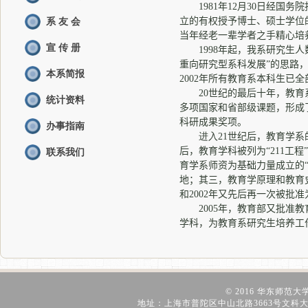
1981
年
12
月
30
日经国务院
立的有权授予博士、硕士学位
系 友 会
当年经老一辈学者之手精心培
宣 传 册
1998
年起，我系研究生人
重向研究型系科发展”的思路
本系简报
2002
年所有教育系本科生已全
20
世纪的最后十年，教育
统计资料
多项国家和省部级课题，形成
科研成果奖项。
办事指南
进入
21
世纪后，教育学系
后，教育学科被列为“
211
工程
联系我们
育学系师资为基础力量成立的
地；其三，教育学原理和教育
和
2002
年又先后再一次被批准
2005
年，教育部又批准教
学科，为教育系研究生培养工
© 2016 华东师范
地址：上海市普陀区中山北路3663号文科大楼907 | 电